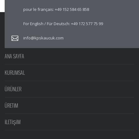
pour le français:
+49 152 584 65 858
For English / Für Deutsch:
+49 172 577 75 99
info@kpskaucuk.com
ANA SAYFA
KURUMSAL
ÜRÜNLER
ÜRETİM
İLETİŞİM