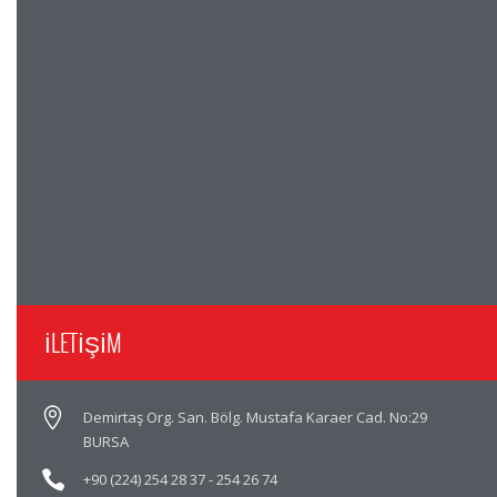
İLETİŞİM
Demirtaş Org. San. Bölg. Mustafa Karaer Cad. No:29
BURSA
+90 (224) 254 28 37
-
254 26 74