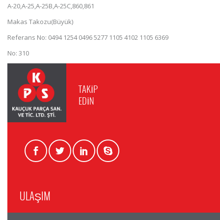
A-20,A-25,A-25B,A-25C,860,861
Makas Takozu(Büyük)
Referans No: 0494 1254 0496 5277 1105 4102 1105 6369
No: 310
TAKİP
EDİN
ULAŞIM