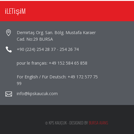
İLETİŞİM
Demirtaş Org. San. Bölg. Mustafa Karaer
Cad. No:29 BURSA
+90 (224) 254 28 37
-
254 26 74
pour le français:
+49 152 584 65 858
For English / Für Deutsch:
+49 172 577 75
99
info@kpskaucuk.com
© KPS KAUÇUK - DESIGNED BY
BURSA AJANS