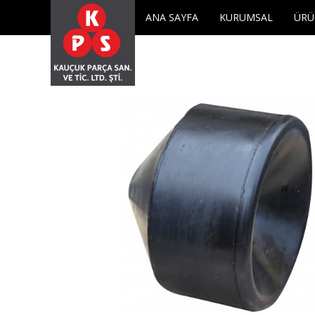
KPS KAUÇUK
meta name="description" content="KPS KAUÇUK">
ANA SAYFA
KURUMSAL
ÜRÜ