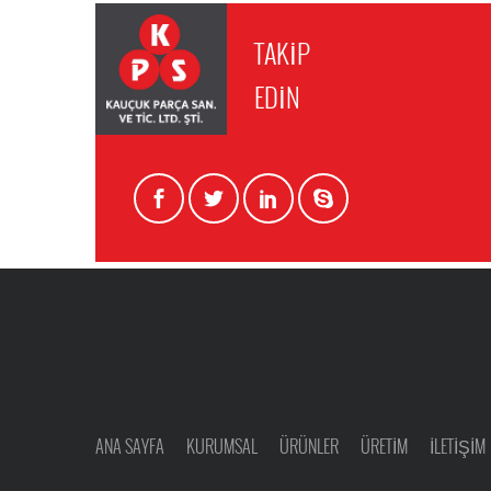
TAKİP
EDİN
ANA SAYFA
KURUMSAL
ÜRÜNLER
ÜRETİM
İLETİŞİM