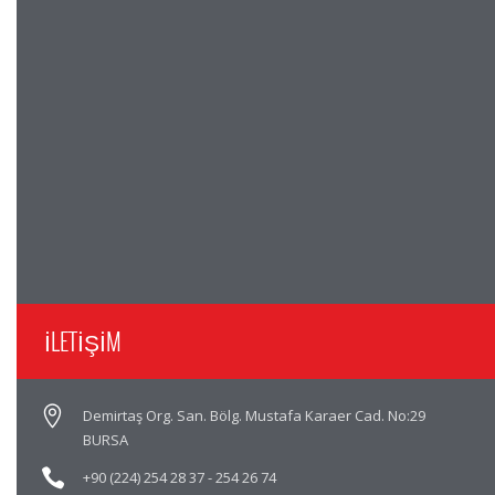
İLETİŞİM
Demirtaş Org. San. Bölg. Mustafa Karaer Cad. No:29
BURSA
+90 (224) 254 28 37
-
254 26 74