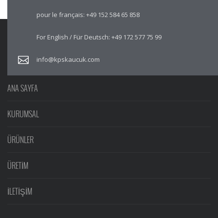
pour le français:
+49 152 584 65 858
For English / Für Deutsch:
+49 172 577 75 99
info@kpskaucuk.com
ANA SAYFA
KURUMSAL
ÜRÜNLER
ÜRETİM
İLETİŞİM