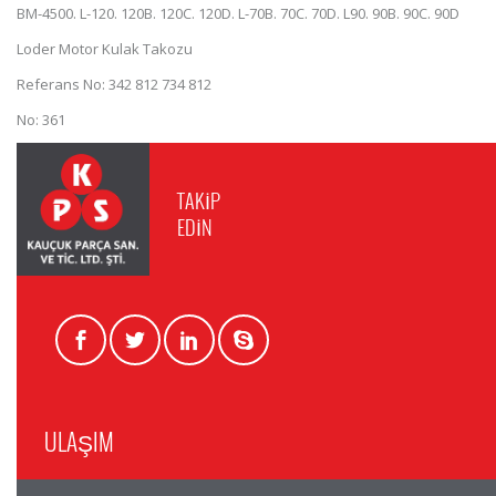
BM-4500. L-120. 120B. 120C. 120D. L-70B. 70C. 70D. L90. 90B. 90C. 90D
Loder Motor Kulak Takozu
Referans No: 342 812 734 812
No: 361
TAKİP
EDİN
ULAŞIM