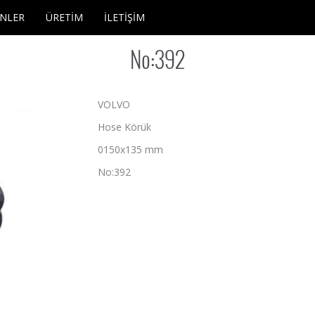
NLER
ÜRETİM
İLETİŞİM
No:392
VOLVO
Hose Körük
0150x135 mm
No:392