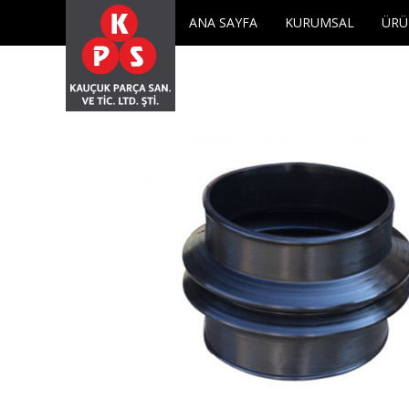
KPS KAUÇUK
meta name="description" content="KPS KAUÇUK">
ANA SAYFA
KURUMSAL
ÜRÜ