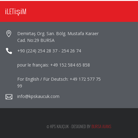
İLETİŞİM
Demirtaş Org. San. Bölg. Mustafa Karaer
Cad. No:29 BURSA
+90 (224) 254 28 37
-
254 26 74
pour le français:
+49 152 584 65 858
For English / Für Deutsch:
+49 172 577 75
99
info@kpskaucuk.com
© KPS KAUÇUK - DESIGNED BY
BURSA AJANS