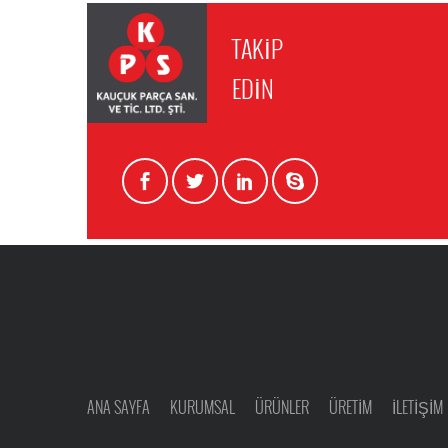
TAKİP
EDİN
ANA SAYFA
KURUMSAL
ÜRÜNLER
ÜRETİM
İLETİŞİM