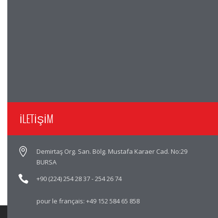
İLETİŞİM
Demirtaş Org. San. Bölg. Mustafa Karaer Cad. No:29
BURSA
+90 (224) 254 28 37
-
254 26 74
pour le français:
+49 152 584 65 858