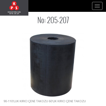
KPS KAUÇUK
meta name="description" content="KPS KAUÇUK">
Toggl
navig
No: 205-207
90-110'LUK KIRICI ÇENE TAKOZU 60'LIK KIRICI ÇENE TAKOZU