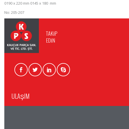
0190 x 220 mm 0145 x 180 mm
No: 205-207
TAKİP
EDİN
ULAŞIM