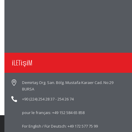
İLETİŞİM
Demirtaş Org. San. Bölg. Mustafa Karaer Cad. No:29
BURSA
+90 (224) 254 28 37
-
254 26 74
pour le français:
+49 152 584 65 858
For English / Für Deutsch:
+49 172 577 75 99