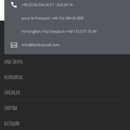
+90 (224) 254 28 37
-
254 26 74
pour le français:
+49 152 584 65 858
For English / Für Deutsch:
+49 172 577 75 99
info@kpskaucuk.com
ANA SAYFA
KURUMSAL
ÜRÜNLER
ÜRETİM
İLETİŞİM