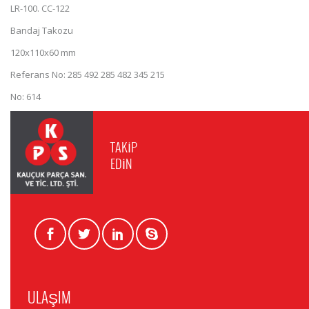
LR-100. CC-122
Bandaj Takozu
120x110x60 mm
Referans No: 285 492 285 482 345 215
No: 614
TAKİP
EDİN
ULAŞIM